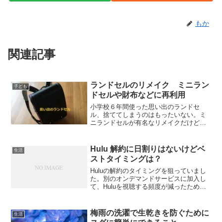
もか
関連記事
ランドセルのリメイク ミニラン
子ども
ドセルや財布などに再利用
小学校６年間使った思い出のランドセ
ル、捨ててしまうのはもったいない。ミ
ニランドセルが有名なリメイクだけど、
他には何があるのでしょうか。少しだけ
紹介します。
Hulu 解約に日割りはないけどベ
生活
ストタイミングは？
Huluの解約のタイミングを狙っていまし
た。別のオンデマンドサービスに加入し
て、Huluを視聴する頻度が減ったため、
解約を検討。入会日を考慮して、解約の
タイミングを待っていました。できるだ
け長くサービスを利用したいですしね。
梅雨の洗濯で生乾きを防ぐために
生活
Huluの解約時...