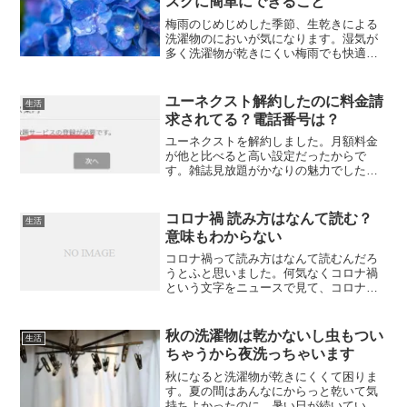
スグに簡単にできること
梅雨のじめじめした季節、生乾きによる
洗濯物のにおいが気になります。湿気が
多く洗濯物が乾きにくい梅雨でも快適に
選択するためのポイントをまとめまし
た。
ユーネクスト解約したのに料金請
生活
求されてる？電話番号は？
ユーネクストを解約しました。月額料金
が他と比べると高い設定だったからで
す。雑誌見放題がかなりの魅力でした
が、一カ月近く使ってみた結果、それほ
ど読まないということがわかったからで
す。無料お試し期間が長いので、自分の
コロナ禍 読み方はなんて読む？
生活
ライフスタイルに合っているか...
意味もわからない
コロナ禍って読み方はなんて読むんだろ
うとふと思いました。何気なくコロナ禍
という文字をニュースで見て、コロナ
カ、と読んではいたものの、勘違いをし
ていました。私が思っていた漢字は、
「渦」です。でも、よく見たら渦じゃな
秋の洗濯物は乾かないし虫もつい
生活
かった。そしたら コロナ禍 ...
ちゃうから夜洗っちゃいます
秋になると洗濯物が乾きにくくて困りま
す。夏の間はあんなにからっと乾いて気
持ちよかったのに。暑い日が続いていた