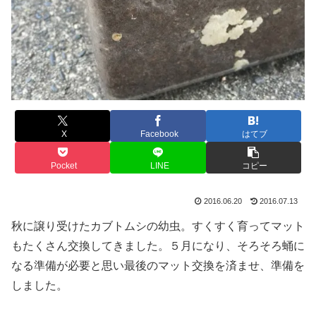
X
Facebook
はてブ
Pocket
LINE
コピー
2016.06.20
2016.07.13
秋に譲り受けたカブトムシの幼虫。すくすく育ってマット
もたくさん交換してきました。５月になり、そろそろ蛹に
なる準備が必要と思い最後のマット交換を済ませ、準備を
しました。