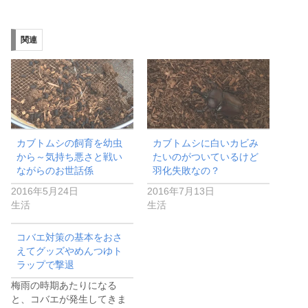
関連
カブトムシの飼育を幼虫
カブトムシに白いカビみ
から～気持ち悪さと戦い
たいのがついているけど
ながらのお世話係
羽化失敗なの？
2016年5月24日
2016年7月13日
生活
生活
コバエ対策の基本をおさ
えてグッズやめんつゆト
ラップで撃退
梅雨の時期あたりになる
と、コバエが発生してきま