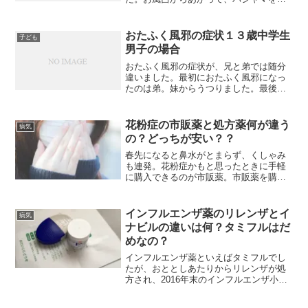
ようとしたときにギックリ背中はやって
きました。服を着ようと腕を上げたらギ
ックリ！一瞬の一刺しのような感覚で痛
おたふく風邪の症状１３歳中学生
子ども
みが。この後はもう何をして...
男子の場合
おたふく風邪の症状が、兄と弟では随分
違いました。最初におたふく風邪になっ
たのは弟。妹からうつりました。最後に
兄。最後におたふく風邪になった兄の症
状は割と軽かったのですが、弟はだいぶ
ひどかったです。寝込む日が多かったで
花粉症の市販薬と処方薬何が違う
病気
す。そして心配していたあ...
の？どっちが安い？？
春先になると鼻水がとまらず、くしゃみ
も連発。花粉症かもと思ったときに手軽
に購入できるのが市販薬。市販薬を購入
して飲んでいるものの、やっぱり医者へ
行って処方薬を飲んだほうがいいのでし
ょうか。花粉症の市販薬と処方薬、調べ
インフルエンザ薬のリレンザとイ
病気
てみました。
ナビルの違いは何？タミフルはだ
めなの？
インフルエンザ薬といえばタミフルでし
たが、おととしあたりからリレンザが処
方され、2016年末のインフルエンザ小規
模流行のときに、イナビルを処方された
というかたの話を聞きました。リレン