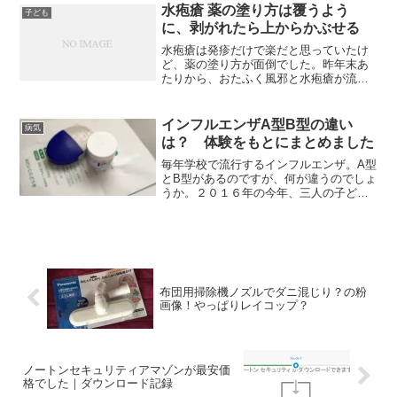
ザ、イナビル、タミフル、違いは何？タ
水疱瘡 薬の塗り方は覆うよう
子ども
ミフルってやっぱり危な...
に、剥がれたら上からかぶせる
水疱瘡は発疹だけで楽だと思っていたけ
ど、薬の塗り方が面倒でした。昨年末あ
たりから、おたふく風邪と水疱瘡が流行
していた小学校の娘の学年。感染力が強
いと言われていた水疱瘡、しっかりとも
らってきました。予防接種をしていなか
インフルエンザA型B型の違い
病気
ったし、小学校のうちにな...
は？ 体験をもとにまとめました
毎年学校で流行するインフルエンザ。A型
とB型があるのですが、何が違うのでしょ
うか。２０１６年の今年、三人の子ども
たちがインフルエンザB型にかかりまし
た。過去のA型のときと比較してまとめて
みました。
布団用掃除機ノズルでダニ混じり？の粉
画像！やっぱりレイコップ？
ノートンセキュリティアマゾンが最安価
格でした｜ダウンロード記録