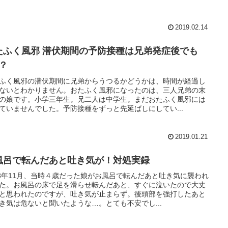
2019.02.14
たふく風邪 潜伏期間の予防接種は兄弟発症後でも
K？
ふく風邪の潜伏期間に兄弟からうつるかどうかは、時間が経過し
ないとわかりません。おたふく風邪になったのは、三人兄弟の末
の娘です。小学三年生。兄二人は中学生。まだおたふく風邪には
ていませんでした。予防接種をずっと先延ばしにしてい...
2019.01.21
風呂で転んだあと吐き気が！対処実録
13年11月、当時４歳だった娘がお風呂で転んだあと吐き気に襲われ
た。お風呂の床で足を滑らせ転んだあと、すぐに泣いたので大丈
と思われたのですが、吐き気が止まらず。後頭部を強打したあと
き気は危ないと聞いたような…。とても不安でし...