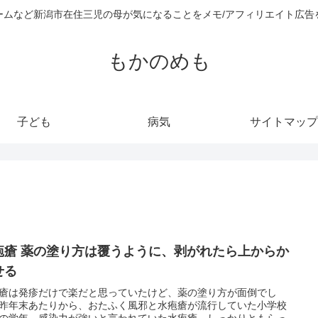
ームなど新潟市在住三児の母が気になることをメモ/アフィリエイト広告
もかのめも
子ども
病気
サイトマップ
疱瘡 薬の塗り方は覆うように、剥がれたら上からか
せる
瘡は発疹だけで楽だと思っていたけど、薬の塗り方が面倒でし
昨年末あたりから、おたふく風邪と水疱瘡が流行していた小学校
の学年。感染力が強いと言われていた水疱瘡、しっかりともらっ