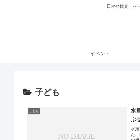
日常や観光、ゲ
イベント
子ども
水
子ども
ぶ
水疱
た。
の娘