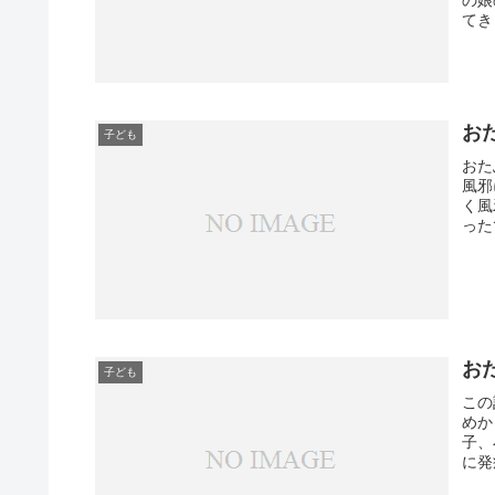
てき
お
子ども
おた
風邪
く風
った
お
子ども
この
めか
子、
に発