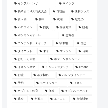
インフルエンザ
マイクラ
長岡まつり大花火大会
花粉症
便利グッズ
食べ物
梅雨
洗濯
敬老の日
ハロウィン
防災
暑さ対策
脱毛
ポケモンガオーレ
恵方巻
ニンテンドースイッチ
駐車場
感想
ダイエット
東京
マラソン
台風
おたふく風邪
ポケモンサンムーン
イオンシネマ
チャレンジタッチ
iPhone
お盆
ネタ切れ
バレンタインデー
予約
スカイツリー
イオン
カブトムシ飼育
便秘
キズパワーパッド
退会
七五三
エアコン
害虫対策