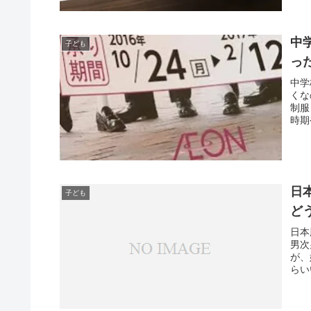
中
子ども
っ
中学
くな
制服
時期
日
子ども
ど
日本
男次
が、
らい