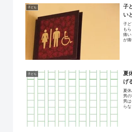
子
子ども
い
子ど
もら
痛い
が痛
夏
子ども
げ
夏休
男の
男は
らな