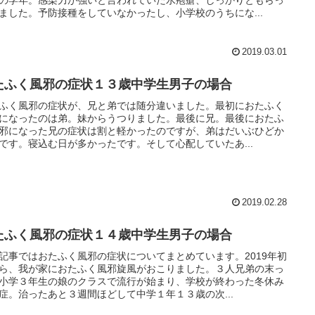
ました。予防接種をしていなかったし、小学校のうちにな...
2019.03.01
たふく風邪の症状１３歳中学生男子の場合
ふく風邪の症状が、兄と弟では随分違いました。最初におたふく
になったのは弟。妹からうつりました。最後に兄。最後におたふ
邪になった兄の症状は割と軽かったのですが、弟はだいぶひどか
です。寝込む日が多かったです。そして心配していたあ...
2019.02.28
たふく風邪の症状１４歳中学生男子の場合
記事ではおたふく風邪の症状についてまとめています。2019年初
ら、我が家におたふく風邪旋風がおこりました。３人兄弟の末っ
小学３年生の娘のクラスで流行が始まり、学校が終わった冬休み
症。治ったあと３週間ほどして中学１年１３歳の次...