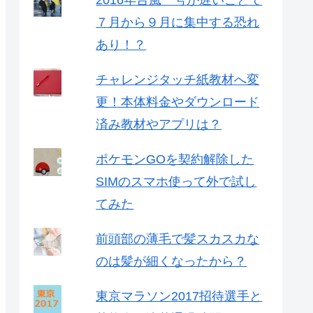
2016年台風一号が遅いことで
７月から９月に集中する恐れ
あり！？
チャレンジタッチ紙教材へ変
更！本体料金やダウンロード
済み教材やアプリは？
ポケモンGOを契約解除した
SIMのスマホ使って外で試し
てみた
前頭部の薄毛で髪スカスカな
のは髪が細くなったから？
東京マラソン2017招待選手と