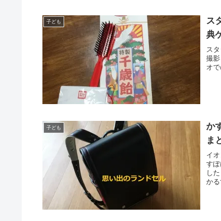
ス
子ども
典
スタ
撮影
オで
か
子ども
ま
イオ
すぽ
した
かる