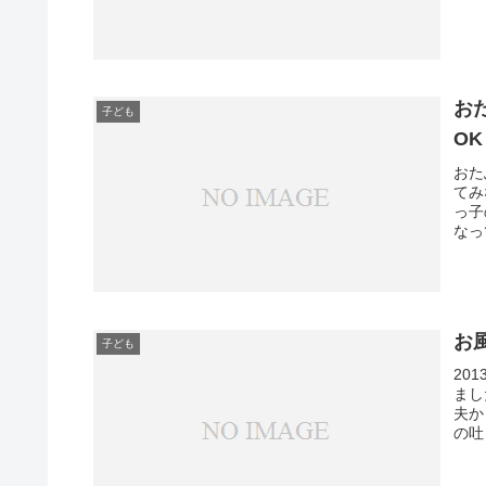
お
子ども
O
おた
てみ
っ子
なっ
お
子ども
20
まし
夫か
の吐