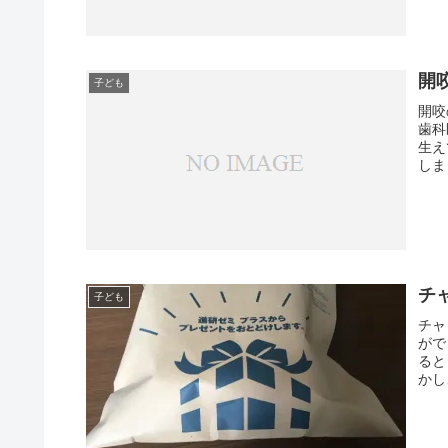
開
子ども
開咬
歯科
生え
しま
チ
子ども
チャ
がで
ると
かし