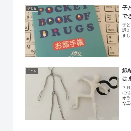
子
子ども
で
子ど
訴え
まし
紙
子ども
は
７月
に悩
オラ
な工