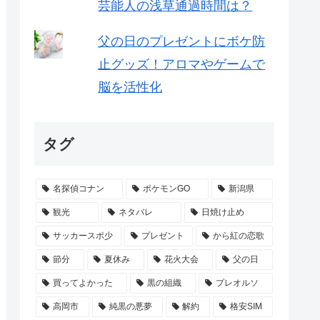
芸能人の浅草通過時間は？
父の日のプレゼントにボケ防
止グッズ！アロマやゲームで
脳を活性化
タグ
名探偵コナン
ポケモンGO
新潟県
観光
ネタバレ
日焼け止め
サッカースポ少
プレゼント
から紅の恋歌
節分
夏休み
花火大会
父の日
買ってよかった
黒の組織
プレオルソ
高岡市
純黒の悪夢
解約
格安SIM