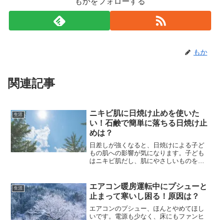
もかをフォローする
もか
関連記事
ニキビ肌に日焼け止めを使いた
生活
い！石鹸で簡単に落ちる日焼け止
めは？
日差しが強くなると、日焼けによる子ど
もの肌への影響が気になります。子ども
はニキビ肌だし、肌にやさしいものを使
いたいです。ノンケミカルの日焼け止め
が子どもにいいというけれど、実際はど
うなのでしょうか。
エアコン暖房運転中にプシューと
生活
止まって寒いし困る！原因は？
エアコンのプシュー、ほんとやめてほし
いです。電源も少なく、床にもファンヒ