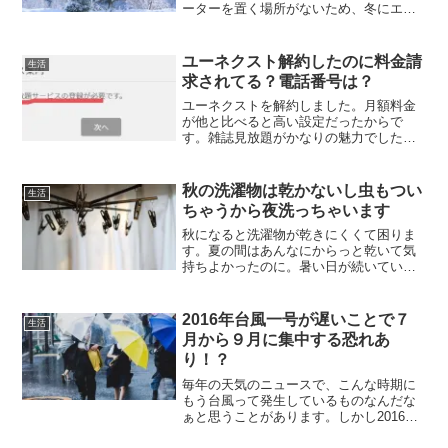
ーターを置く場所がないため、冬にエア
コンの暖房を使います。しかし、本当に
使いたい冬の寒い日に限って、プシュー
というあの音とともに止まってしまうの
ユーネクスト解約したのに料金請
生活
です。寒いときほど運転し...
求されてる？電話番号は？
ユーネクストを解約しました。月額料金
が他と比べると高い設定だったからで
す。雑誌見放題がかなりの魅力でした
が、一カ月近く使ってみた結果、それほ
ど読まないということがわかったからで
す。無料お試し期間が長いので、自分の
秋の洗濯物は乾かないし虫もつい
生活
ライフスタイルに合っているか...
ちゃうから夜洗っちゃいます
秋になると洗濯物が乾きにくくて困りま
す。夏の間はあんなにからっと乾いて気
持ちよかったのに。暑い日が続いていた
と思ったら突然涼しくなってしまいま
す。今年は台風が来てからどんどん涼し
くなって乾きが悪いです。一日で乾かす
2016年台風一号が遅いことで７
生活
ためにやっていることのまと...
月から９月に集中する恐れあ
り！？
毎年の天気のニュースで、こんな時期に
もう台風って発生しているものなんだな
ぁと思うことがあります。しかし2016
年、今年の台風はまだ一号が発生してい