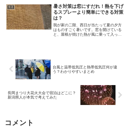
ません。これは歴史に残る遅さとなって
います。
暑さ対策は窓にすだれ！熱を下げ
生活
るスプレーより簡単にできる対策
は？
我が家の二階、西日が当たって夏の夕方
はものすごく暑いです。窓を開けている
と、屋根が焼けた熱が風に乗って入って
くるので、閉めていたほうがましなので
はと思うくらいです。閉めきると、やっ
ぱり暑いので窓は開けますが…。窓の暑
さ対策についてまとめまし...
台風と温帯低気圧と熱帯低気圧何が違
う？わかりやすいまとめ
長岡まつり大花火大会で宿泊はどこに？
新潟県人が本気で考えてみた
コメント