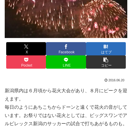
X
Facebook
はてブ
Pocket
LINE
コピー
2016.06.20
新潟県内は６月頃から花火大会があり、８月にピークを迎
えます。
毎日のようにあちこちからドーンと遠くで花火の音がして
います。お祭りではない花火としては、ビッグスワンでア
ルビレックス新潟のサッカーの試合で打ちあがるものも。