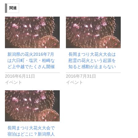
関連
新潟県の花火2016年7月
長岡まつり大花火大会は
は六日町・塩沢・柏崎な
慰霊の花火という起源を
ど上中越でたくさん開催
知ると感動が止まらない
2016年6月11日
2016年7月31日
イベント
イベント
長岡まつり大花火大会で
宿泊はどこに？新潟県人