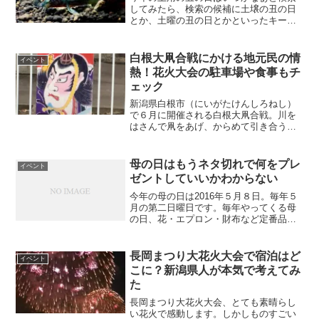
してみたら、検索の候補に土壌の丑の日
とか、土曜の丑の日とかといったキーワ
ードが出てきました。誤変換？ だじゃ
れ？土用の丑の日をチェックします。
白根大凧合戦にかける地元民の情
イベント
熱！花火大会の駐車場や食事もチ
ェック
新潟県白根市（にいがたけんしろねし）
で６月に開催される白根大凧合戦。川を
はさんで凧をあげ、からめて引き合うと
いう合戦は世界に類を見ないそうです。
新潟県の白根と見附で大凧合戦が開催さ
れます。ここでは、白根の大凧合戦につ
母の日はもうネタ切れで何をプレ
イベント
いてとりあげました。
ゼントしていいかわからない
今年の母の日は2016年５月８日。毎年５
月の第二日曜日です。毎年やってくる母
の日、花・エプロン・財布など定番品は
もうあげたことがあるし、ネタ切れ！と
いうこともあるかもしれません。でも、
どんなものでももらったらうれしいもの
長岡まつり大花火大会で宿泊はど
イベント
です。私が母の立場と...
こに？新潟県人が本気で考えてみ
た
長岡まつり大花火大会、とても素晴らし
い花火で感動します。しかしものすごい