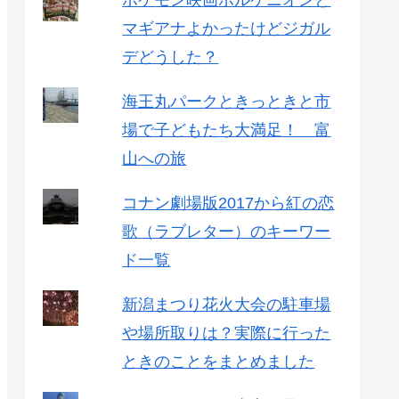
ポケモン映画ボルケニオンと
マギアナよかったけどジガル
デどうした？
海王丸パークときっときと市
場で子どもたち大満足！ 富
山への旅
コナン劇場版2017から紅の恋
歌（ラブレター）のキーワー
ド一覧
新潟まつり花火大会の駐車場
や場所取りは？実際に行った
ときのことをまとめました