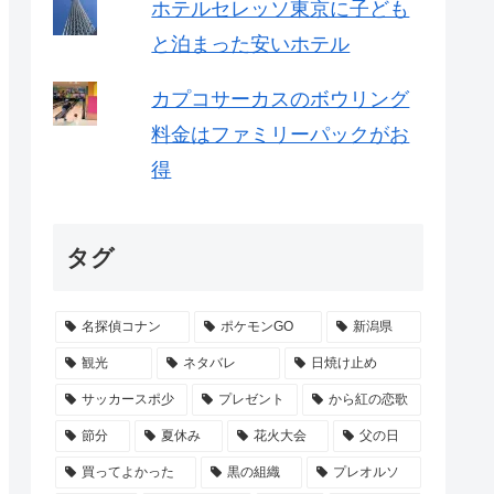
ホテルセレッソ東京に子ども
と泊まった安いホテル
カプコサーカスのボウリング
料金はファミリーパックがお
得
タグ
名探偵コナン
ポケモンGO
新潟県
観光
ネタバレ
日焼け止め
サッカースポ少
プレゼント
から紅の恋歌
節分
夏休み
花火大会
父の日
買ってよかった
黒の組織
プレオルソ