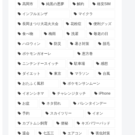
高岡市
純黒の悪夢
解約
格安SIM
インフルエンザ
マイクラ
長岡まつり大花火大会
花粉症
便利グッズ
食べ物
梅雨
洗濯
敬老の日
ハロウィン
防災
暑さ対策
脱毛
ポケモンガオーレ
恵方巻
ニンテンドースイッチ
駐車場
感想
ダイエット
東京
マラソン
台風
おたふく風邪
ポケモンサンムーン
イオンシネマ
チャレンジタッチ
iPhone
お盆
ネタ切れ
バレンタインデー
予約
スカイツリー
イオン
カブトムシ飼育
便秘
キズパワーパッド
退会
七五三
エアコン
害虫対策