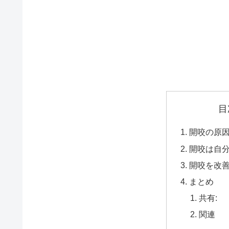
目
開咬の原
開咬は自
開咬を改
まとめ
共有:
関連