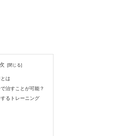
次
因とは
分で治すことが可能？
善するトレーニング