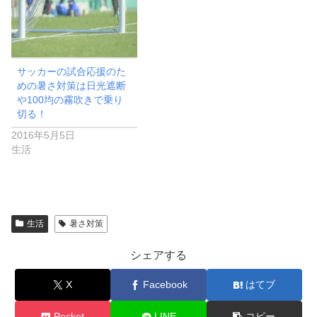
サッカーの試合応援のた
めの暑さ対策は日光遮断
や100均の霧吹きで乗り
切る！
2016年5月5日
生活
生活
暑さ対策
シェアする
X
Facebook
はてブ
Pocket
LINE
コピー