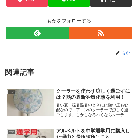
もかをフォローする
もか
関連記事
クーラーを使わず涼しく過ごすに
生活
は？熱の遮断や気化熱を利用！
暑い夏、猛暑酷暑のときには熱中症も心
配なのでエアコンのクーラーで涼しく過
ごします。しかしなるべくならクーラー
は使わずに過ごしたいです。あの冷たい
風が苦手だからです。クーラーを使わず
に涼しく過ごす方法についてまとめまし
アルベルトを中学通学用に購入し
生活
た。
た理由と長所短所はこれ