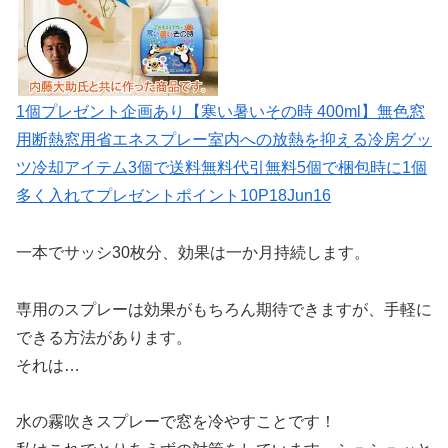
1個プレゼント企画あり【寒い暑いその時 400ml】無色窓
用断熱窓用省エネスプレー室内への放熱を抑える冷房グッ
ツ冷却アイテム3個で送料無料代引無料5個で梱包時に1個
多く入れてプレゼントポイント10P18Jun16
一本でサッシ30枚分、効果は一か月持続します。
専用のスプレーは効果がもちろん期待できますが、手軽に
できる方法があります。
それは…
水の霧吹きスプレーで窓を冷やすことです！