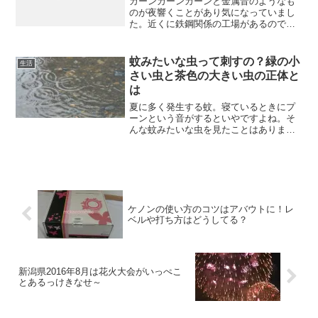
カーンカーンカーンと金属音のようなも
のが夜響くことがあり気になっていまし
た。近くに鉄鋼関係の工場があるので、
そこからの音かと思っていたけど昼間も
夜も聞こえて、頑張ってるなぁと思って
いたのだけど、近所ではない場所でも聞
蚊みたいな虫って刺すの？緑の小
生活
こえて。この金属音みたい...
さい虫と茶色の大きい虫の正体と
は
夏に多く発生する蚊。寝ているときにプ
ーンという音がするといやですよね。そ
んな蚊みたいな虫を見たことはありませ
んか？蚊に似ているけど緑色で、網戸に
たくさんくっついていたりします。我が
家は田舎なので、春に大量に発生しま
す。歩いているとまとわりつ...
ケノンの使い方のコツはアバウトに！レ
ベルや打ち方はどうしてる？
新潟県2016年8月は花火大会がいっぺこ
とあるっけきなせ～