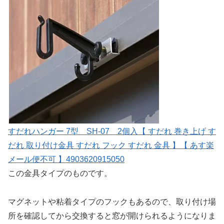
すだれハンガー 7型 SH‐07 2個入【 すだれ 巻き上げ す
だれ 取り付け金具 すだれ フック すだれ 金具 】【 あす楽
メール便不可 】4903620915050
この金具タイプのものです。
マグネットや粘着タイプのフックもあるので、取り付け場
所を確認してから交換すると窓が開けられるようになりま