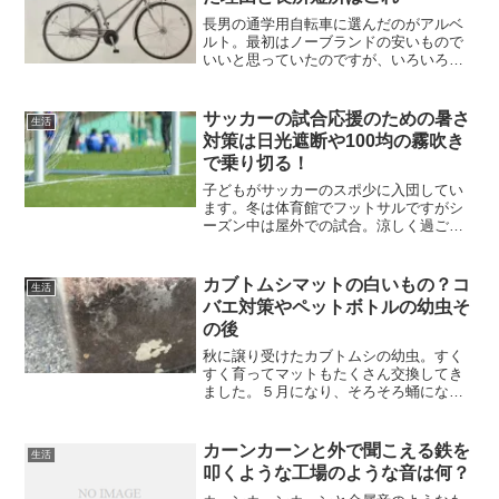
長男の通学用自転車に選んだのがアルベ
ルト。最初はノーブランドの安いもので
いいと思っていたのですが、いろいろ話
を聞いたり考えたりしているうちに、や
はりしっかりしたものがよいという結論
になり、本人の希望を聞いたうえでアル
サッカーの試合応援のための暑さ
生活
ベルトにしました。通学自...
対策は日光遮断や100均の霧吹き
で乗り切る！
子どもがサッカーのスポ少に入団してい
ます。冬は体育館でフットサルですがシ
ーズン中は屋外での試合。涼しく過ごす
ための施設などはなく、青空の下で一日
過ごします。子どもたちも大変だけど、
応援の保護者も大変！暑さを乗り切るた
カブトムシマットの白いもの？コ
生活
めの対策、いくつか紹介し...
バエ対策やペットボトルの幼虫そ
の後
秋に譲り受けたカブトムシの幼虫。すく
すく育ってマットもたくさん交換してき
ました。５月になり、そろそろ蛹になる
準備が必要と思い最後のマット交換を済
ませ、準備をしました。→ カブトムシ
の幼虫最後の土交換最後に入れたマット
カーンカーンと外で聞こえる鉄を
生活
が悪かったのか、水分が多...
叩くような工場のような音は何？