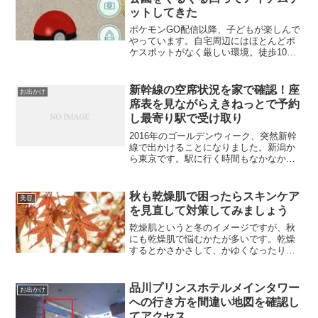
ットしてきた
ポケモンGO配信以降、子どもが楽しんで
やっています。自宅周辺にはほとんどポ
ケスポットがなく厳しい環境。徒歩10分
くらいかかる場所が最短です。毎日通る
場所でもないので、通うのは難しいで
す。夏休みということで鳥屋野公園に行
新幹線の空席状況を家で確認！座
お出かけ
ったのですが、ポケスト...
席表を見ながらえきねっとで予約
し最寄り駅で受け取り
2016年のゴールデンウィーク、突然新幹
線で出かけることになりました。新潟か
ら東京です。駅に行く時間もなかなか取
れず、どうしようかと悩んだ結果、えき
ねっとでチケットを取ることに挑戦。受
け取るまではドキドキでしたが、無事に
秋も乾燥肌で困ったらスキンケア
美容
新幹線の座席を予約す...
を見直して対策してみましょう
乾燥肌というと冬のイメージですが、秋
にも乾燥肌で悩むかたが多いです。乾燥
するとかさかさして、かゆくなったりし
てしまいます。原因を考えてスキンケア
を見直してみましょう。
品川プリンスホテルメインタワー
お出かけ
への行き方を間違い地図を確認し
てアクセス