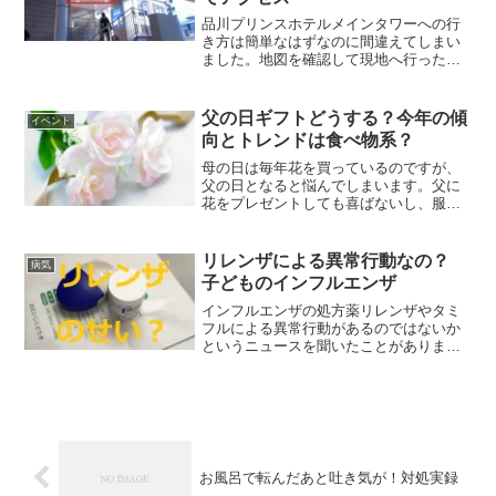
品川プリンスホテルメインタワーへの行
き方は簡単なはずなのに間違えてしまい
ました。地図を確認して現地へ行ったつ
もりなのですが、実際に行ってみると建
物ばかりで思ったのと違い難しいです。
覚えてしまえば簡単なのですが、最初は
父の日ギフトどうする？今年の傾
イベント
どうやって行ったらよいの...
向とトレンドは食べ物系？
母の日は毎年花を買っているのですが、
父の日となると悩んでしまいます。父に
花をプレゼントしても喜ばないし、服は
何年か続けて購入したのでもういいか
な、という感じになっています。母の日
は大々的だけど、父の日ってひっそりと
リレンザによる異常行動なの？
病気
したイメージがあります。そ...
子どものインフルエンザ
インフルエンザの処方薬リレンザやタミ
フルによる異常行動があるのではないか
というニュースを聞いたことがありま
す。子どもがインフルエンザと診断さ
れ、リレンザやタミフルを処方され、飲
ませた夜、子どもが異常行動をしたこと
があります。夜だし見たことも...
お風呂で転んだあと吐き気が！対処実録