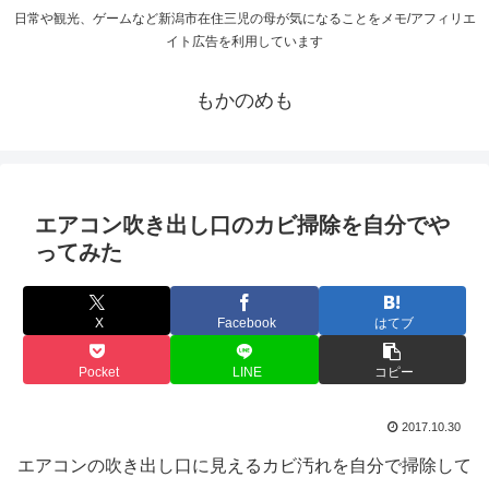
日常や観光、ゲームなど新潟市在住三児の母が気になることをメモ/アフィリエ
イト広告を利用しています
もかのめも
エアコン吹き出し口のカビ掃除を自分でや
ってみた
X
Facebook
はてブ
Pocket
LINE
コピー
2017.10.30
エアコンの吹き出し口に見えるカビ汚れを自分で掃除して