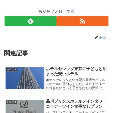
もかをフォローする
もか
関連記事
ホテルセレッソ東京に子どもと泊
お出かけ
まった安いホテル
ホテルセレッソという鶯谷周辺のビジネ
スホテルに宿泊しました。スカイツリー
に行きたいという子どもたちの要望で上
野かその周辺でホテルを探していたとこ
ろ見つけたホテルです。楽天トラベルで
予約して宿泊しました。ホテルセレッソ
品川プリンスホテルメインタワー
お出かけ
周辺の環境に驚きましたが...
コーナーツイン食事なしプラン
品川プリンスホテルコーナーツインに二