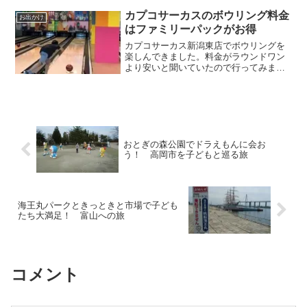
たちも知っているし、子どものころテレ
ビで見ていた私や夫もなじみ深く、ぜひ
カプコサーカスのボウリング料金
お出かけ
行ってみたいと思いました...
はファミリーパックがお得
カプコサーカス新潟東店でボウリングを
楽しんできました。料金がラウンドワン
より安いと聞いていたので行ってみまし
た。
おとぎの森公園でドラえもんに会お
う！ 高岡市を子どもと巡る旅
海王丸パークときっときと市場で子ども
たち大満足！ 富山への旅
コメント