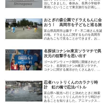
泊してきました。春休み、長男小学校卒
業祝いということで東京旅行を計画し、
びゅうプラザにて予約をしました。３日
前という直前の予約にもかかわらず、部
屋があいていてラッキーでした。春休み
おとぎの森公園でドラえもんに会
お出かけ
は卒業シーズンということ...
おう！ 高岡市を子どもと巡る旅
富山県高岡市は藤子・F・不二雄さん生誕
の地。ドラえもんに関するものを高岡市
のあちこちで見ることができます。おと
ぎの森公園にはドラえもんとのび太、ジ
ャイアン、スネ夫、しずかちゃんの人形
や土管が展示されています。とても広い
名探偵コナンin東京ソラマチで異
お出かけ
公園で遊具もあり、公園...
次元の狙撃手を思い出す
ゴールデンウィーク期間に開催されたイ
ベント、名探偵コナンin東京ソラマチ。
コナンに関する展示がたくさんあり、コ
ナンファンにはたまらないイベントでし
た。しかも、入場は無料！展示のあとに
ショップがあり、ついつい購入してしま
忍者ハットリくんのカラクリ時
お出かけ
いました。
計 虹の橋で忍法バトル
富山県へ観光へ行くと決めたときに検索
をして、ハットリくんのカラクリ時計が
あることを知りました。アニマックスで
以前放送されていたのを見ていた子ども