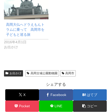
高岡大仏へドラえもんト
ラムに乗って 高岡市を
子どもと巡る旅
2016年4月1日
お出かけ
お出かけ
高岡古城公園動物園
高岡市
シェアする
X
Facebook
はてブ
Pocket
LINE
コピー