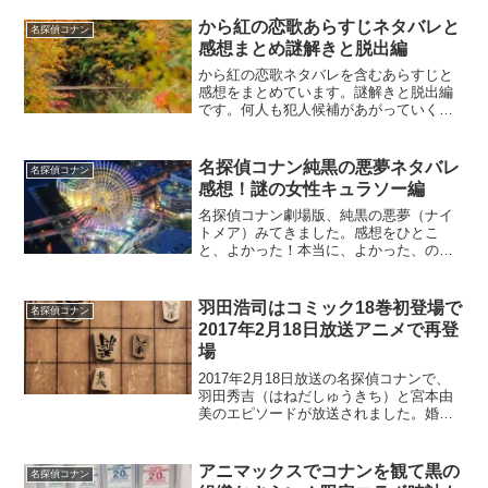
から紅の恋歌あらすじネタバレと
名探偵コナン
感想まとめ謎解きと脱出編
から紅の恋歌ネタバレを含むあらすじと
感想をまとめています。謎解きと脱出編
です。何人も犯人候補があがっていく中
で、最後の最後に真犯人がわかります。
ここ最近の劇場版だと、人がよさそうな
犯人が、ばれると同時に豹変してしまう
名探偵コナン純黒の悪夢ネタバレ
名探偵コナン
のがいつものパターン、と...
感想！謎の女性キュラソー編
名探偵コナン劇場版、純黒の悪夢（ナイ
トメア）みてきました。感想をひとこ
と、よかった！本当に、よかった、の一
言です。黒の組織がからんだ話がメイン
でしたのでコナンの推理は少なかったで
す。アクション映画のような雰囲気でし
羽田浩司はコミック18巻初登場で
名探偵コナン
た。ここより先は、ネタバレ...
2017年2月18日放送アニメで再登
場
2017年2月18日放送の名探偵コナンで、
羽田秀吉（はねだしゅうきち）と宮本由
美のエピソードが放送されました。婚姻
届のパスワード後編という回です。
アニマックスでコナンを観て黒の
名探偵コナン