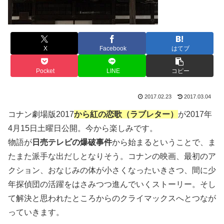
X
Facebook
はてブ
Pocket
LINE
コピー
2017.02.23
2017.03.04
コナン劇場版2017
から紅の恋歌（ラブレター）
が2017年
4月15日土曜日公開。今から楽しみです。
物語が
日売テレビの爆破事件
から始まるということで、ま
たまた派手な出だしとなりそう。コナンの映画、最初のア
クション、おなじみの体が小さくなったいきさつ、間に少
年探偵団の活躍をはさみつつ進んでいくストーリー。そし
て解決と思われたところからのクライマックスへとつなが
っていきます。