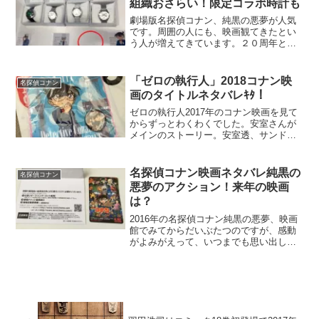
組織おさらい！限定コラボ時計も
劇場版名探偵コナン、純黒の悪夢が人気
です。周囲の人にも、映画観てきたとい
う人が増えてきています。２０周年とい
うこともあり盛り上がっています。コナ
ンのアニメ、日テレで土曜日に放送中で
すが、アニマックス（ＢＳ）で視聴する
「ゼロの執行人」2018コナン映
名探偵コナン
こともできます。我が家で...
画のタイトルネタバレｷﾀ！
ゼロの執行人2017年のコナン映画を見て
からずっとわくわくでした。安室さんが
メインのストーリー。安室透、サンドイ
ッチのレシピを公開した回は神回です。
純黒の悪夢から紅の恋歌、そしてゼロの
執行人。黒から紅から黒、って感じか
名探偵コナン映画ネタバレ純黒の
名探偵コナン
な。
悪夢のアクション！来年の映画
は？
2016年の名探偵コナン純黒の悪夢、映画
館でみてからだいぶたつのですが、感動
がよみがえって、いつまでも思い出して
しまいます。パンフレット、少し高めだ
ったけど、買ってよかった！と思いま
す。登場人物の紹介も豊富ですが、声優
さんたちの紹介のページ...