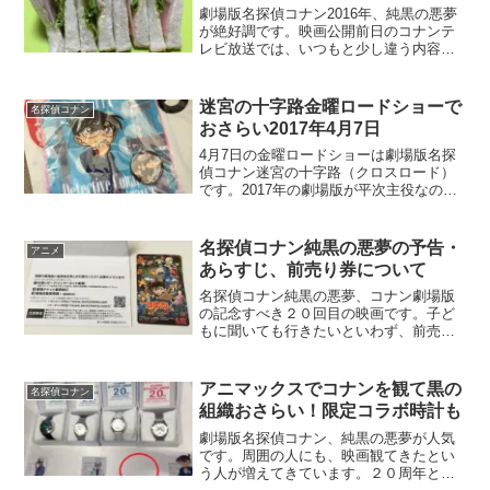
劇場版名探偵コナン2016年、純黒の悪夢
が絶好調です。映画公開前日のコナンテ
レビ放送では、いつもと少し違う内容の
アニメのストーリーでした。大事件は起
こらず、久しぶりにのんびりとした展
開。少年探偵団らしい活動も久しぶりだ
迷宮の十字路金曜ロードショーで
名探偵コナン
ったような。今回出てき...
おさらい2017年4月7日
4月7日の金曜ロードショーは劇場版名探
偵コナン迷宮の十字路（クロスロード）
です。2017年の劇場版が平次主役なの
で、迷宮の十字路をおさらいしておきた
いのは間違いないです。終盤の平次の活
躍もかっこいいし、コナンではなく新一
名探偵コナン純黒の悪夢の予告・
アニメ
が登場するということ...
あらすじ、前売り券について
名探偵コナン純黒の悪夢、コナン劇場版
の記念すべき２０回目の映画です。子ど
もに聞いても行きたいといわず、前売り
を買おうかどうしようかと悩んでいるう
ちにもう公開まで一週間前という日にち
となってしまいました。まだ前売り特典
アニマックスでコナンを観て黒の
名探偵コナン
のクリアファイル残ってい...
組織おさらい！限定コラボ時計も
劇場版名探偵コナン、純黒の悪夢が人気
です。周囲の人にも、映画観てきたとい
う人が増えてきています。２０周年とい