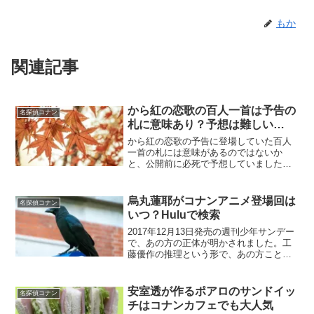
もか
関連記事
から紅の恋歌の百人一首は予告の
名探偵コナン
札に意味あり？予想は難しい…
から紅の恋歌の予告に登場していた百人
一首の札には意味があるのではないか
と、公開前に必死で予想していました。
うつっていた札の意味からどんな展開が
予想されるのか、どうなっていくのかと
考察していたのですが、なかなか難し
烏丸蓮耶がコナンアニメ登場回は
名探偵コナン
く。実際に映画を見てきました...
いつ？Huluで検索
2017年12月13日発売の週刊少年サンデー
で、あの方の正体が明かされました。工
藤優作の推理という形で、あの方こと黒
の組織のボスの名前が！その名前は、烏
丸蓮耶（からすまれんや）。同時にコナ
ン長期休載という重大発表もあったのは
安室透が作るポアロのサンドイッ
名探偵コナン
さびしいですが、...
チはコナンカフェでも大人気