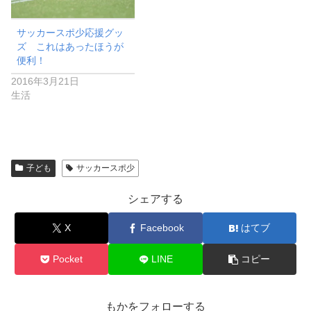
サッカースポ少応援グッ
ズ これはあったほうが
便利！
2016年3月21日
生活
子ども
サッカースポ少
シェアする
X
Facebook
はてブ
Pocket
LINE
コピー
もかをフォローする