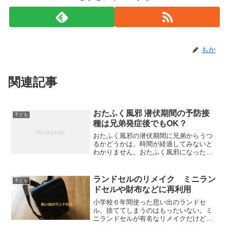
もか
関連記事
おたふく風邪 潜伏期間の予防接
子ども
種は兄弟発症後でもOK？
おたふく風邪の潜伏期間に兄弟からうつ
るかどうかは、時間が経過してみないと
わかりません。おたふく風邪になったの
は、三人兄弟の末っ子の娘です。小学三
年生。兄二人は中学生。まだおたふく風
邪にはなっていませんでした。予防接種
ランドセルのリメイク ミニラン
子ども
をずっと先延ばしにしてい...
ドセルや財布などに再利用
小学校６年間使った思い出のランドセ
ル、捨ててしまうのはもったいない。ミ
ニランドセルが有名なリメイクだけど、
他には何があるのでしょうか。少しだけ