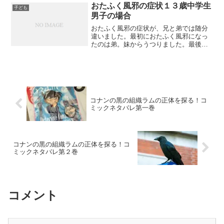
採寸の時期やイオンで買わなかった理由
おたふく風邪の症状１３歳中学生
子ども
についてまとめました。
男子の場合
おたふく風邪の症状が、兄と弟では随分
違いました。最初におたふく風邪になっ
たのは弟。妹からうつりました。最後に
兄。最後におたふく風邪になった兄の症
状は割と軽かったのですが、弟はだいぶ
ひどかったです。寝込む日が多かったで
す。そして心配していたあ...
コナンの黒の組織ラムの正体を探る！コ
ミックネタバレ第一巻
コナンの黒の組織ラムの正体を探る！コ
ミックネタバレ第２巻
コメント