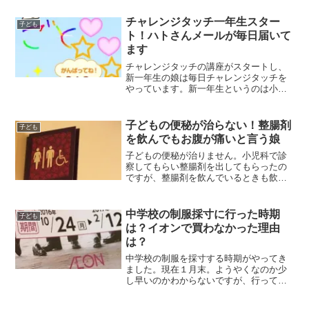
紹介します。
チャレンジタッチ一年生スター
子ども
ト！ハトさんメールが毎日届いて
ます
チャレンジタッチの講座がスタートし、
新一年生の娘は毎日チャレンジタッチを
やっています。新一年生というのは小学
一年生です。数を数える勉強や、ひらが
なを書く練習を楽しそうにやっていま
す。使い方を教えたわけではないのです
子どもの便秘が治らない！整腸剤
子ども
が、何の問題もなく操作して...
を飲んでもお腹が痛いと言う娘
子どもの便秘が治りません。小児科で診
察してもらい整腸剤を出してもらったの
ですが、整腸剤を飲んでいるときも飲み
切った今もお腹が痛いといいます。レン
トゲンで見て便秘なのは確実なのです
が、お腹が痛いというのが毎日で困って
中学校の制服採寸に行った時期
子ども
います。
は？イオンで買わなかった理由
は？
中学校の制服を採寸する時期がやってき
ました。現在１月末。ようやくなのか少
し早いのかわからないですが、行ってき
ました。イオンの制服も検討していたの
ですが、地元の商店街で購入しました。