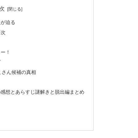
次
炎が迫る
平次
ぇー！
グ
こさん候補の真相
の感想とあらすじ謎解きと脱出編まとめ