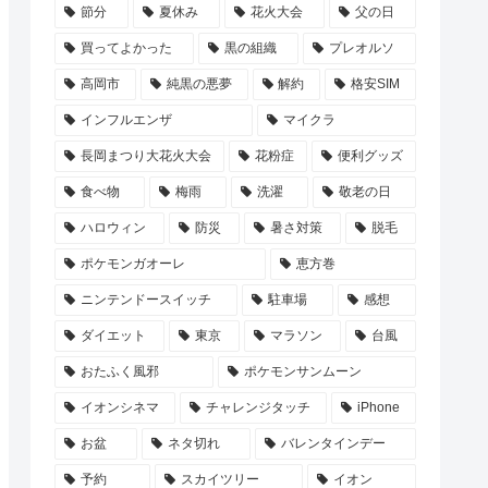
節分
夏休み
花火大会
父の日
買ってよかった
黒の組織
プレオルソ
高岡市
純黒の悪夢
解約
格安SIM
インフルエンザ
マイクラ
長岡まつり大花火大会
花粉症
便利グッズ
食べ物
梅雨
洗濯
敬老の日
ハロウィン
防災
暑さ対策
脱毛
ポケモンガオーレ
恵方巻
ニンテンドースイッチ
駐車場
感想
ダイエット
東京
マラソン
台風
おたふく風邪
ポケモンサンムーン
イオンシネマ
チャレンジタッチ
iPhone
お盆
ネタ切れ
バレンタインデー
予約
スカイツリー
イオン