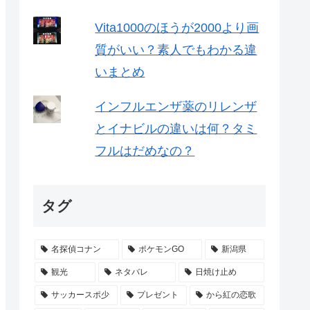
Vita1000のほうが2000より画
質がいい？素人でもわかる違
いまとめ
インフルエンザ薬のリレンザ
とイナビルの違いは何？タミ
フルはだめなの？
タグ
名探偵コナン
ポケモンGO
新潟県
観光
ネタバレ
日焼け止め
サッカースポ少
プレゼント
から紅の恋歌