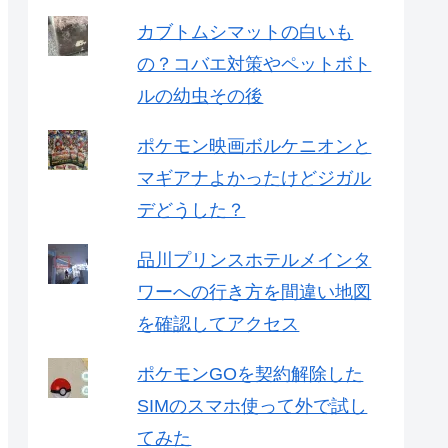
カブトムシマットの白いも
の？コバエ対策やペットボト
ルの幼虫その後
ポケモン映画ボルケニオンと
マギアナよかったけどジガル
デどうした？
品川プリンスホテルメインタ
ワーへの行き方を間違い地図
を確認してアクセス
ポケモンGOを契約解除した
SIMのスマホ使って外で試し
てみた