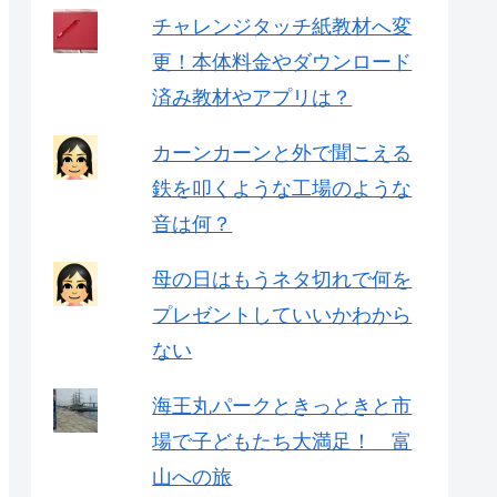
チャレンジタッチ紙教材へ変
更！本体料金やダウンロード
済み教材やアプリは？
カーンカーンと外で聞こえる
鉄を叩くような工場のような
音は何？
母の日はもうネタ切れで何を
プレゼントしていいかわから
ない
海王丸パークときっときと市
場で子どもたち大満足！ 富
山への旅