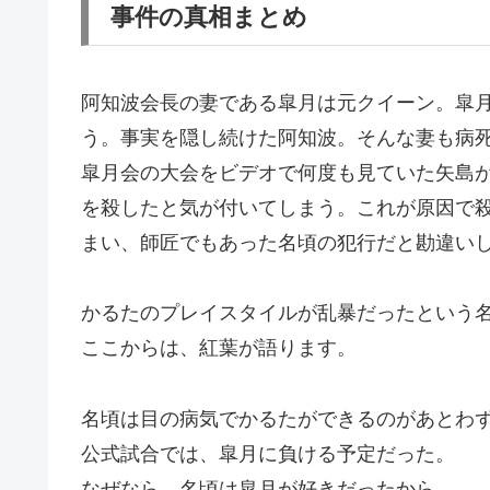
事件の真相まとめ
阿知波会長の妻である皐月は元クイーン。皐
う。事実を隠し続けた阿知波。そんな妻も病
皐月会の大会をビデオで何度も見ていた矢島
を殺したと気が付いてしまう。これが原因で
まい、師匠でもあった名頃の犯行だと勘違い
かるたのプレイスタイルが乱暴だったという
ここからは、紅葉が語ります。
名頃は目の病気でかるたができるのがあとわ
公式試合では、皐月に負ける予定だった。
なぜなら、名頃は皐月が好きだったから。