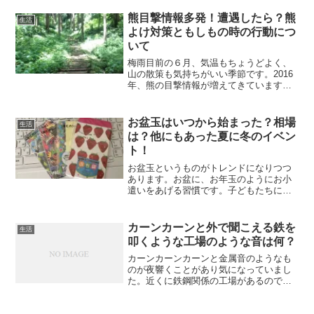
間のアルバイトで募集も頻繁に行ってい
るので、人の出入りが激しいのかなと心
熊目撃情報多発！遭遇したら？熊
生活
配になります。以前、実際にア...
よけ対策ともしもの時の行動につ
いて
梅雨目前の６月、気温もちょうどよく、
山の散策も気持ちがいい季節です。2016
年、熊の目撃情報が増えてきています。
我が家は山ではないですが、山の近くに
住んでいます。毎年目撃情報は秋に多い
のですが、今年は春にも多いような気が
お盆玉はいつから始まった？相場
生活
しています。目撃され...
は？他にもあった夏に冬のイベン
ト！
お盆玉というものがトレンドになりつつ
あります。お盆に、お年玉のようにお小
遣いをあげる習慣です。子どもたちにと
ってはうれしいイベントです。正月、お
盆、誕生日、クリスマスと年に４回のボ
ーナス。大人にとってはちょっとつらい
カーンカーンと外で聞こえる鉄を
生活
イベントです。お盆玉とい...
叩くような工場のような音は何？
カーンカーンカーンと金属音のようなも
のが夜響くことがあり気になっていまし
た。近くに鉄鋼関係の工場があるので、
そこからの音かと思っていたけど昼間も
夜も聞こえて、頑張ってるなぁと思って