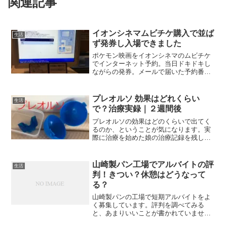
関連記事
イオンシネマムビチケ購入で並ば
生活
ず発券し入場できました
ポケモン映画をイオンシネマのムビチケ
でインターネット予約。当日ドキドキし
ながらの発券。メールで届いた予約番号
をスマホで開いておいて、準備完了。発
券する機会には一人も並んでいませんで
した。窓口には列が。予約便利！QRコー
プレオルソ 効果はどれくらい
生活
ドをピッとするだけで発...
で？治療実録｜２週間後
プレオルソの効果はどのくらいで出てく
るのか、ということが気になります。実
際に治療を始めた娘の治療記録を残して
いくことにしました。書かないと忘れて
しまうし、後で読み返して思い出すため
です。プレオルソの治療を実際にスター
山崎製パン工場でアルバイトの評
生活
トして２週間がたちました...
判！きつい？休憩はどうなって
る？
山崎製パンの工場で短期アルバイトをよ
く募集しています。評判を調べてみる
と、あまりいいことが書かれていませ
ん。きつい、休憩ない、などなど。短期