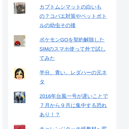
カブトムシマットの白いも
の？コバエ対策やペットボト
ルの幼虫その後
ポケモンGOを契約解除した
SIMのスマホ使って外で試し
てみた
半分、青い。レダハーの元ネ
タ
2016年台風一号が遅いことで
７月から９月に集中する恐れ
あり！？