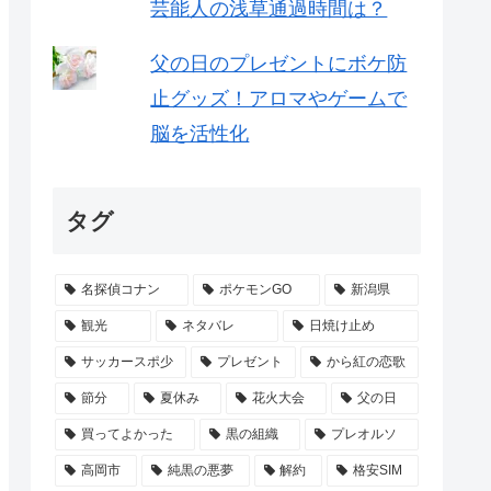
芸能人の浅草通過時間は？
父の日のプレゼントにボケ防
止グッズ！アロマやゲームで
脳を活性化
タグ
名探偵コナン
ポケモンGO
新潟県
観光
ネタバレ
日焼け止め
サッカースポ少
プレゼント
から紅の恋歌
節分
夏休み
花火大会
父の日
買ってよかった
黒の組織
プレオルソ
高岡市
純黒の悪夢
解約
格安SIM