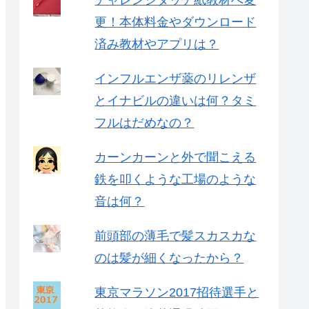
チャレンジタッチ紙教材へ変
更！本体料金やダウンロード
済み教材やアプリは？
インフルエンザ薬のリレンザ
とイナビルの違いは何？タミ
フルはだめなの？
カーンカーンと外で聞こえる
鉄を叩くような工場のような
音は何？
前頭部の薄毛で髪スカスカな
のは髪が細くなったから？
東京マラソン2017招待選手と