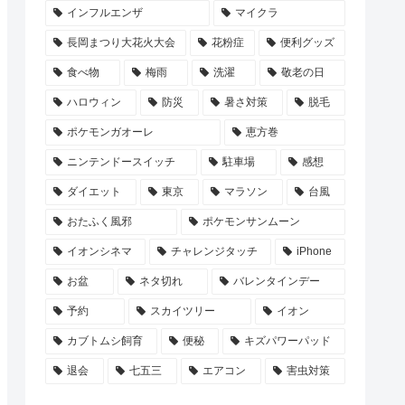
インフルエンザ
マイクラ
長岡まつり大花火大会
花粉症
便利グッズ
食べ物
梅雨
洗濯
敬老の日
ハロウィン
防災
暑さ対策
脱毛
ポケモンガオーレ
恵方巻
ニンテンドースイッチ
駐車場
感想
ダイエット
東京
マラソン
台風
おたふく風邪
ポケモンサンムーン
イオンシネマ
チャレンジタッチ
iPhone
お盆
ネタ切れ
バレンタインデー
予約
スカイツリー
イオン
カブトムシ飼育
便秘
キズパワーパッド
退会
七五三
エアコン
害虫対策