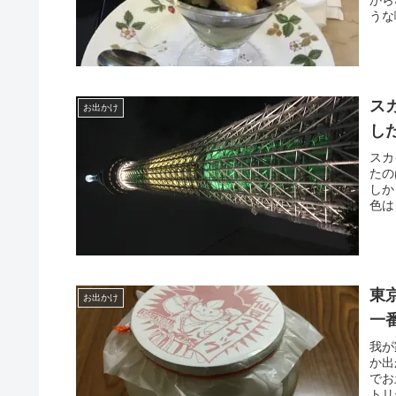
うな
ス
お出かけ
し
スカ
たの
しか
色は
東
お出かけ
一
我が
か出
でお
トリ