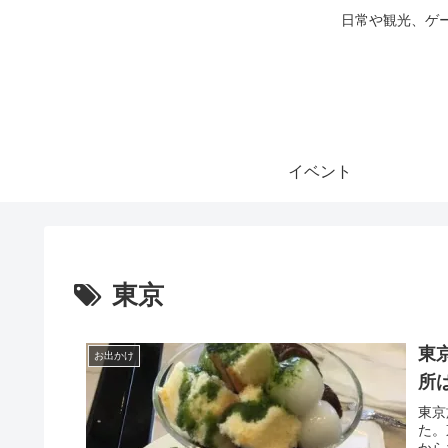
日常や観光、ゲ
イベント
東京
東
お出かけ
所
東京
た。
から