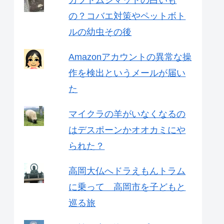
カブトムシマットの白いも
の？コバエ対策やペットボト
ルの幼虫その後
Amazonアカウントの異常な操
作を検出というメールが届い
た
マイクラの羊がいなくなるの
はデスポーンかオオカミにや
られた？
高岡大仏へドラえもんトラム
に乗って 高岡市を子どもと
巡る旅