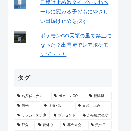
日焼け止め泡タイプのふわベ
ールに変わる子どもにやさし
い日焼け止めを探す
ポケモンGO天領の里で禁止に
なった？出雲崎でレアポケモ
ンゲット！
タグ
名探偵コナン
ポケモンGO
新潟県
観光
ネタバレ
日焼け止め
サッカースポ少
プレゼント
から紅の恋歌
節分
夏休み
花火大会
父の日