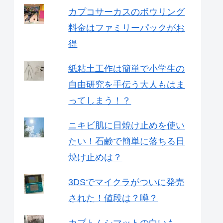
カプコサーカスのボウリング
料金はファミリーパックがお
得
紙粘土工作は簡単で小学生の
自由研究を手伝う大人もはま
ってしまう！？
ニキビ肌に日焼け止めを使い
たい！石鹸で簡単に落ちる日
焼け止めは？
3DSでマイクラがついに発売
された！値段は？噂？