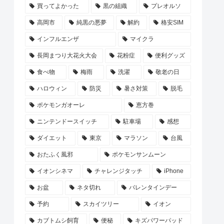
買ってよかった
黒の組織
プレオルソ
高岡市
純黒の悪夢
解約
格安SIM
インフルエンザ
マイクラ
長岡まつり大花火大会
花粉症
便利グッズ
食べ物
梅雨
洗濯
敬老の日
ハロウィン
防災
暑さ対策
脱毛
ポケモンガオーレ
恵方巻
ニンテンドースイッチ
駐車場
感想
ダイエット
東京
マラソン
台風
おたふく風邪
ポケモンサンムーン
イオンシネマ
チャレンジタッチ
iPhone
お盆
ネタ切れ
バレンタインデー
予約
スカイツリー
イオン
カブトムシ飼育
便秘
キズパワーパッド