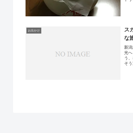
ス
お出かけ
な
新潟
光へ
う、
そう