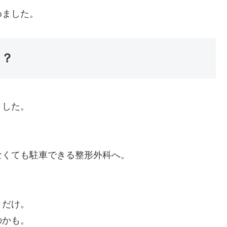
めました。
は？
ました。
。
なくても駐車できる整形外科へ。
とだけ。
のかも。