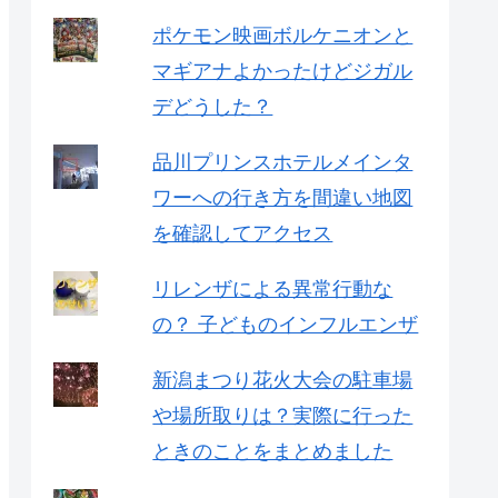
ポケモン映画ボルケニオンと
マギアナよかったけどジガル
デどうした？
品川プリンスホテルメインタ
ワーへの行き方を間違い地図
を確認してアクセス
リレンザによる異常行動な
の？ 子どものインフルエンザ
新潟まつり花火大会の駐車場
や場所取りは？実際に行った
ときのことをまとめました