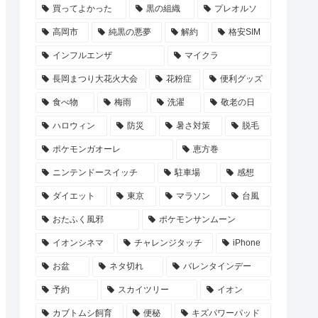
買ってよかった
黒の組織
プレオルソ
高岡市
純黒の悪夢
解約
格安SIM
インフルエンザ
マイクラ
長岡まつり大花火大会
花粉症
便利グッズ
食べ物
梅雨
洗濯
敬老の日
ハロウィン
防災
暑さ対策
脱毛
ポケモンガオーレ
恵方巻
ニンテンドースイッチ
駐車場
感想
ダイエット
東京
マラソン
台風
おたふく風邪
ポケモンサンムーン
イオンシネマ
チャレンジタッチ
iPhone
お盆
ネタ切れ
バレンタインデー
予約
スカイツリー
イオン
カブトムシ飼育
便秘
キズパワーパッド