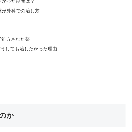
痛かった期間は？
整形外科での治し方
で処方された薬
どうしても治したかった理由
のか