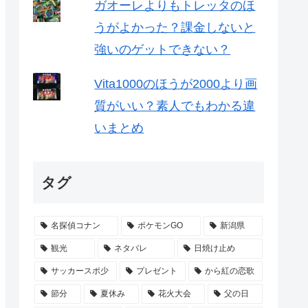
ガオーレよりもトレッタのほ
うがよかった？課金しないと
強いのゲットできない？
Vita1000のほうが2000より画
質がいい？素人でもわかる違
いまとめ
タグ
名探偵コナン
ポケモンGO
新潟県
観光
ネタバレ
日焼け止め
サッカースポ少
プレゼント
から紅の恋歌
節分
夏休み
花火大会
父の日