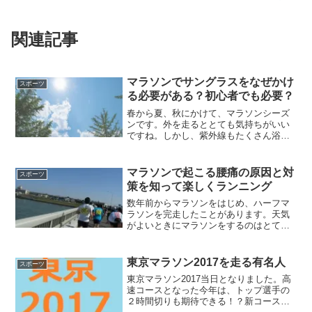
関連記事
マラソンでサングラスをなぜかけ
スポーツ
る必要がある？初心者でも必要？
春から夏、秋にかけて、マラソンシーズ
ンです。外を走るととても気持ちがいい
ですね。しかし、紫外線もたくさん浴び
ることになります。紫外線やまぶしい日
差しを浴び、目が疲れ、全身の疲れにも
つながっていきます。サングラスをかけ
マラソンで起こる腰痛の原因と対
スポーツ
ることで、紫外線対策など...
策を知って楽しくランニング
数年前からマラソンをはじめ、ハーフマ
ラソンを完走したことがあります。天気
がよいときにマラソンをするのはとても
気持ちがいいものです。しかし、腰痛が
ひどくなって、痛くて走れなくなってし
まいました。走ることが適度な運動にな
東京マラソン2017を走る有名人
スポーツ
って、腰痛が緩和されると...
東京マラソン2017当日となりました。高
速コースとなった今年は、トップ選手の
２時間切りも期待できる！？新コースで