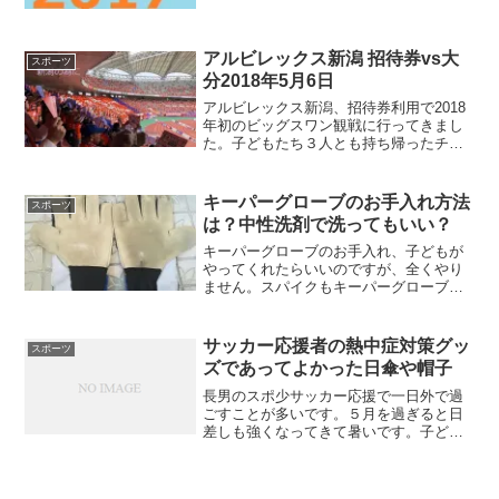
どんな展開が待っているのか楽しみで
す。有名人で東京マラソンを走るかたを
探してみました。
アルビレックス新潟 招待券vs大
スポーツ
分2018年5月6日
アルビレックス新潟、招待券利用で2018
年初のビッグスワン観戦に行ってきまし
た。子どもたち３人とも持ち帰ったチラ
シ。招待券は5月6日の大分トリニータ戦
と、20日のモンテディオ山形戦。20日は
娘の運動会の翌日だし、疲れちゃうかも
キーパーグローブのお手入れ方法
スポーツ
と心配で、6日...
は？中性洗剤で洗ってもいい？
キーパーグローブのお手入れ、子どもが
やってくれたらいいのですが、全くやり
ません。スパイクもキーパーグローブの
お手入れも母親である私の仕事。まるで
マネージャーのようです。正規のキーパ
ーではないので頻繁には使わないのです
サッカー応援者の熱中症対策グッ
スポーツ
が、キーパーの子に何かあ...
ズであってよかった日傘や帽子
長男のスポ少サッカー応援で一日外で過
ごすことが多いです。５月を過ぎると日
差しも強くなってきて暑いです。子ども
たちは練習も重ねていて、暑さも日常で
すが、応援する保護者は暑さに不慣れな
ことが多く、子ども同様熱中症対策が必