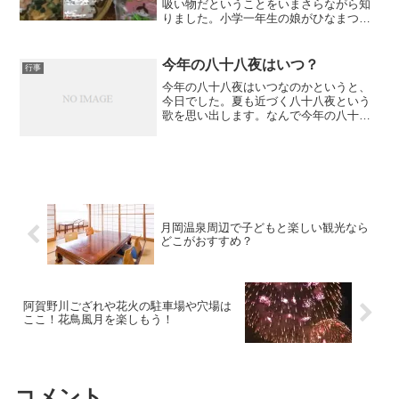
吸い物だということをいまさらながら知
りました。小学一年生の娘がひなまつり
に何を食べるのと気にしていたので、ち
らしずしと、お吸い物を作ろうと思いま
す。なぜひな祭りにちらし寿司とはまぐ
今年の八十八夜はいつ？
行事
りのお吸い物なのでしょう...
今年の八十八夜はいつなのかというと、
今日でした。夏も近づく八十八夜という
歌を思い出します。なんで今年の八十八
夜はいつなどということについて書いて
いるかというと、ヤフーでもツイッター
でも八十八夜のキーワードがあがってい
たから気になりました。そ...
月岡温泉周辺で子どもと楽しい観光なら
どこがおすすめ？
阿賀野川ござれや花火の駐車場や穴場は
ここ！花鳥風月を楽しもう！
コメント