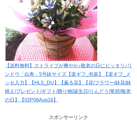
【送料無料】ストライプが爽やか♪敬老の日にピッタリ♪リ
ンドウ「白寿」5号鉢サイズ【楽ギフ_包装】【楽ギフ_メ
ッセ入力】【HLS_DU】【薫る花】【花/フラワー/鉢花/鉢
植え/プレゼント/ギフト/贈り物/誕生日/りんどう/竜胆/敬老
の日】【02P06Aug16】
スポンサーリンク