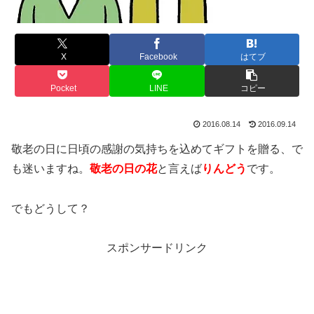
X
Facebook
はてブ
Pocket
LINE
コピー
2016.08.14
2016.09.14
敬老の日に日頃の感謝の気持ちを込めてギフトを贈る、で
も迷いますね。
敬老の日の花
と言えば
りんどう
です。
でもどうして？
スポンサードリンク