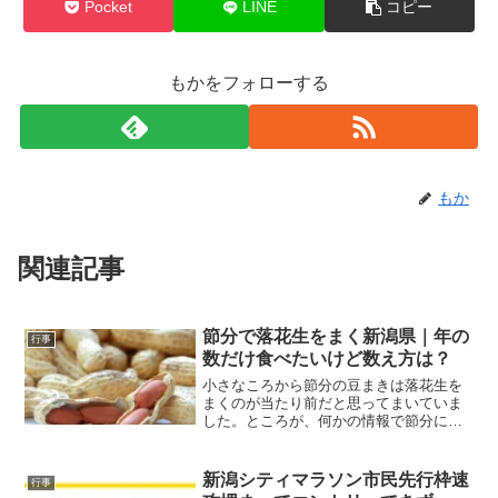
Pocket
LINE
コピー
もかをフォローする
もか
関連記事
節分で落花生をまく新潟県｜年の
行事
数だけ食べたいけど数え方は？
小さなころから節分の豆まきは落花生を
まくのが当たり前だと思ってまいていま
した。ところが、何かの情報で節分には
大豆をまくのだと知り、テレビでタレン
トがまいているものをよく見れば、大豆
を炒ったものをまいています。節分に落
新潟シティマラソン市民先行枠速
行事
花生、当たり前じゃなかっ...