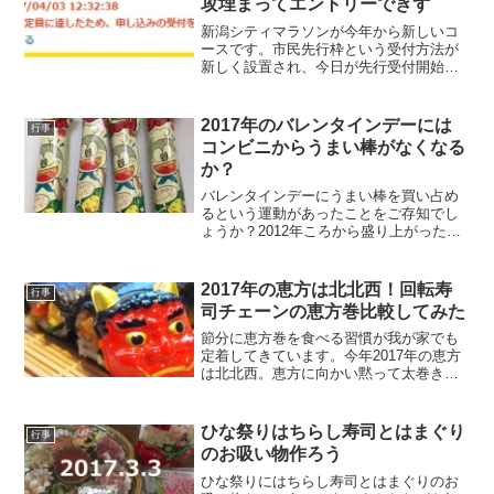
攻埋まってエントリーできず
新潟シティマラソンが今年から新しいコ
ースです。市民先行枠という受付方法が
新しく設置され、今日が先行受付開始日
でした。エントリーしようと張り切って
いたものの、うっかり忘れていて、いそ
いでエントリーの手続きをとっていたの
2017年のバレンタインデーには
行事
ですが、ライバルの多さを...
コンビニからうまい棒がなくなる
か？
バレンタインデーにうまい棒を買い占め
るという運動があったことをご存知でし
ょうか？2012年ころから盛り上がった活
動らしいです。最近まで私は知りません
でした。盛り上がった買占め活動もここ
数年はひっそりとしているようです。
2017年の恵方は北北西！回転寿
行事
2017年は活動再開さ...
司チェーンの恵方巻比較してみた
節分に恵方巻を食べる習慣が我が家でも
定着してきています。今年2017年の恵方
は北北西。恵方に向かい黙って太巻きを
食べきるというのが子どもにとっては楽
しいようです。あとは、寿司ネタが入っ
た太巻きを食べたい、ということもあり
ひな祭りはちらし寿司とはまぐり
行事
ます。恵方とはその年...
のお吸い物作ろう
ひな祭りにはちらし寿司とはまぐりのお